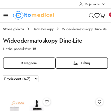
Moje konto
Przejdź do treści głównej
Przejdź do wyszukiwarki
Przejdź do moje konto
Przejdź do menu głównego
Przejdź do stopki
Strona główna
Dermatoskopy
Wideodermatoskopy Dino-Lite
Wideodermatoskopy Dino-Lite
Liczba produktów:
12
Kategorie
Filtruj
Zastosowano
Sortuj
według
sortowanie:
Producent
(A-
Z).