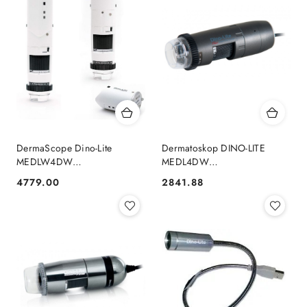
DermaScope Dino-Lite
Dermatoskop DINO-LITE
MEDLW4DW
MEDL4DW
videodermatoskop
(VIDEODERMATOSKOP)
4779.00
2841.88
Cena:
Cena:
bezprzewodowy z
polaryzatorem