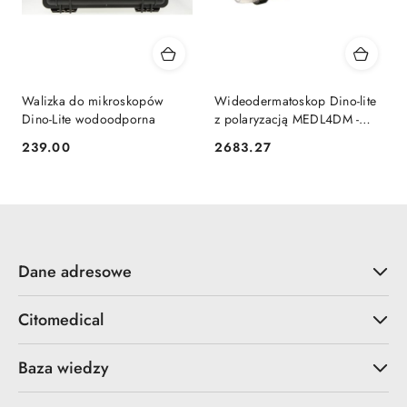
Walizka do mikroskopów
Wideodermatoskop Dino-lite
Dino-Lite wodoodporna
z polaryzacją MEDL4DM -
dermatoskop cyfrowy
239.00
2683.27
Cena:
Cena:
Dane adresowe
Citomedical
Baza wiedzy