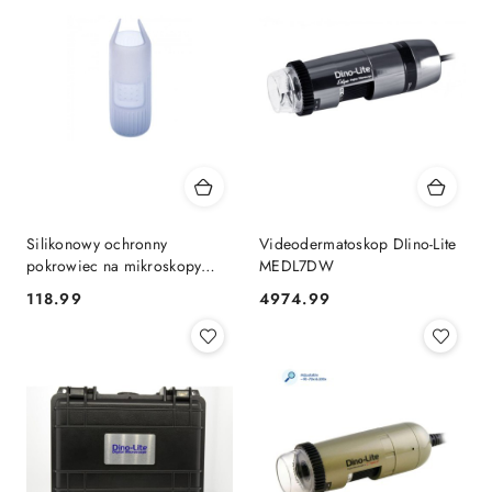
Silikonowy ochronny
Videodermatoskop DIino-Lite
pokrowiec na mikroskopy
MEDL7DW
Dino-Lite
118.99
4974.99
Cena:
Cena: