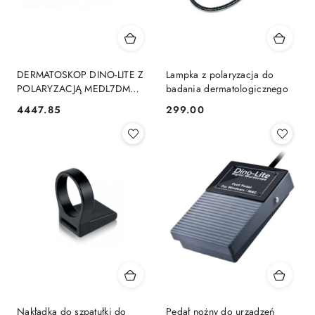
DERMATOSKOP DINO-LITE Z
Lampka z polaryzacja do
POLARYZACJĄ MEDL7DM
badania dermatologicznego
(VIDEODERMATOSKOP) HR
4447.85
299.00
Cena:
Cena:
200X
Nakładka do szpatułki do
Pedał nożny do urządzeń