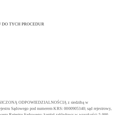
U DO TYCH PROCEDUR
 OGRANICZONĄ ODPOWIEDZIALNOŚCIĄ z siedzibą w
o Rejestru Sądowego pod numerem KRS: 0000905340; sąd rejestrowy,
wego Rejestru Sądowego; kapitał zakładowy w wysokości: 5 000