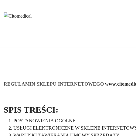
Przejdź do treści głównej
Przejdź do wyszukiwarki
Przejdź do moje konto
Przejdź do menu głównego
Przejdź do stopki
REGULAMIN SKLEPU INTERNETOWEGO
www.citomedic
SPIS TREŚCI:
POSTANOWIENIA OGÓLNE
USŁUGI ELEKTRONICZNE W SKLEPIE INTERNETO
WARUNKI ZAWIERANIA UMOWY SPRZEDAŻY