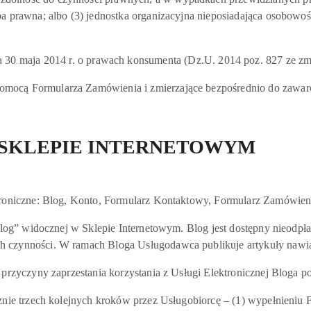
a prawna; albo (3) jednostka organizacyjna nieposiadająca osobowoś
a 2014 r. o prawach konsumenta (Dz.U. 2014 poz. 827 ze zm
mocą Formularza Zamówienia i zmierzające bezpośrednio do zawar
W SKLEPIE INTERNETOWYM
roniczne: Blog, Konto, Formularz Kontaktowy, Formularz Zamówieni
Blog” widocznej w Sklepie Internetowym. Blog jest dostępny nieodpł
h czynności. W ramach Bloga Usługodawca publikuje artykuły nawią
rzyczyny zaprzestania korzystania z Usługi Elektronicznej Bloga po
e trzech kolejnych kroków przez Usługobiorcę – (1) wypełnieniu Formu