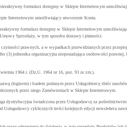
ywny formularz dostępny w Sklepie Internetowym umożliwiając
 Internetowym umożliwiający utworzenie Konta.
wny formularz dostępny w Sklepie Internetowym umożliwiający 
 Umowy Sprzedaży, w tym sposobu dostawy i płatności.
 czynności prawnych, a w wypadkach przewidzianych przez przepisy
bo (3) jednostka organizacyjna nieposiadająca osobowości prawnej, k
nia 1964 r. (Dz.U. 1964 nr 16, poz. 93 ze zm.).
zwą (loginem) i hasłem podanym przez Usługobiorcę zbiór zasobó
 złożonych przez niego Zamówieniach w Sklepie Internetowym.
 dystrybucyjna świadczona przez Usługodawcę za pośrednictwem po
 Usługodawcy cyklicznych treści kolejnych edycji newslettera zawi
przez odniesienie do działania, w tym sprzedaży Produktów lub św