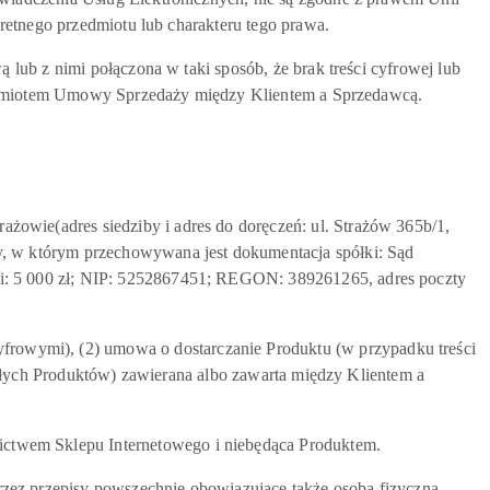
retnego przedmiotu lub charakteru tego prawa.
ub z nimi połączona w taki sposób, że brak treści cyfrowej lub
przedmiotem Umowy Sprzedaży między Klientem a Sprzedawcą.
 siedziby i adres do doręczeń: ul. Strażów 365b/1,
, w którym przechowywana jest dokumentacja spółki: Sąd
i: 5 000 zł; NIP: 5252867451; REGON: 389261265, adres poczty
wymi), (2) umowa o dostarczanie Produktu (w przypadku treści
tałych Produktów) zawierana albo zawarta między Klientem a
twem Sklepu Internetowego i niebędąca Produktem.
z przepisy powszechnie obowiązujące także osoba fizyczna