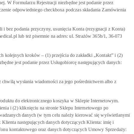
ej. W Formularzu Rejestracji niezbędne jest podanie przez
naczenie odpowiedniego checkboxa podczas składania Zamówienia
 i bez podania przyczyny, usunięcia Konta (rezygnacji z Konta)
ical.pl lub też pisemnie na adres: ul. Strażów 365b/1, 36-073
kolejnych kroków – (1) przejścia do zakładki „Kontakt” i (2)
będne jest podanie przez Usługobiorcę następujących danych:
z chwilą wysłania wiadomości za jego pośrednictwem albo z
oduktu do elektronicznego koszyka w Sklepie Internetowym.
a i (2) kliknięciu na stronie Sklepu Internetowego po
adzanych danych (w tym celu należy kierować się wyświetlanymi
Klienta następujących danych dotyczących Klienta: imię i
telefonu kontaktowego oraz danych dotyczących Umowy Sprzedaży: