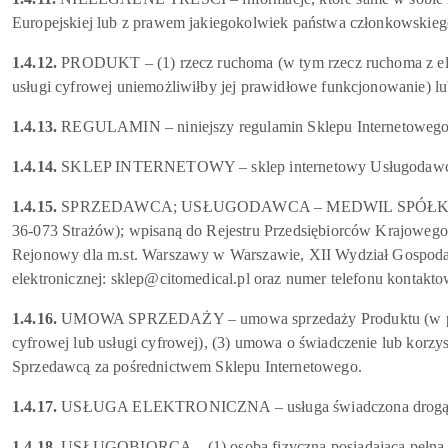
Europejskiej lub z prawem jakiegokolwiek państwa członkowskiego,
1.4.12.
PRODUKT – (1) rzecz ruchoma (w tym rzecz ruchoma z elemen
usługi cyfrowej uniemożliwiłby jej prawidłowe funkcjonowanie) 
1.4.13.
REGULAMIN – niniejszy regulamin Sklepu Internetowego
1.4.14.
SKLEP INTERNETOWY – sklep internetowy Usługodawcy d
1.4.15.
SPRZEDAWCA; USŁUGODAWCA – MEDWIL SPÓŁKA Z OGRAN
36-073 Strażów); wpisaną do Rejestru Przedsiębiorców Krajoweg
Rejonowy dla m.st. Warszawy w Warszawie, XII Wydział Gospoda
elektronicznej: sklep@citomedical.pl oraz numer telefonu kontak
1.4.16.
UMOWA SPRZEDAŻY – umowa sprzedaży Produktu (w przypad
cyfrowej lub usługi cyfrowej), (3) umowa o świadczenie lub korzy
Sprzedawcą za pośrednictwem Sklepu Internetowego.
1.4.17.
USŁUGA ELEKTRONICZNA – usługa świadczona drogą elektr
1.4.18.
USŁUGOBIORCA – (1) osoba fizyczna posiadająca pełną zd