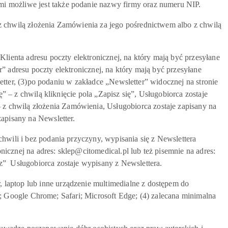
mi możliwe jest także podanie nazwy firmy oraz numeru NIP.
z chwilą złożenia Zamówienia za jego pośrednictwem albo z chwilą
lienta adresu poczty elektronicznej, na który mają być przesyłane
” adresu poczty elektronicznej, na który mają być przesyłane
letter, (3)po podaniu w zakładce „Newsletter” widocznej na stronie
” – z chwilą kliknięcie pola „Zapisz się”, Usługobiorca zostaje
z chwilą złożenia Zamówienia, Usługobiorca zostaje zapisany na
apisany na Newsletter.
hwili i bez podania przyczyny, wypisania się z Newslettera
icznej na adres: sklep@citomedical.pl lub też pisemnie na adres:
z” Usługobiorca zostaje wypisany z Newslettera.
laptop lub inne urządzenie multimedialne z dostępem do
era; Google Chrome; Safari; Microsoft Edge; (4) zalecana minimalna