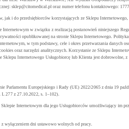
znej: sklep@citomedical.pl oraz numer telefonu kontaktowego: 177
 jak i do przedsiębiorców korzystających ze Sklepu Internetowego,
Internetowym w związku z realizacją postanowień niniejszego Reg
prywatności opublikowanej na stronie Sklepu Internetowego. Polityk
nternetowym, w tym podstawy, cele i okres przetwarzania danych os
cookies oraz narzędzi analitycznych. Korzystanie ze Sklepu Intern
e Sklepu Internetowego Usługobiorcę lub Klienta jest dobrowolne, 
entu Europejskiego i Rady (UE) 2022/2065 z dnia 19 październi
L 277 z 27.10.2022, s. 1–102).
 Sklepie Internetowym dla jego Usługobiorców umożliwiający im p
z wyłączeniem dni ustawowo wolnych od pracy.