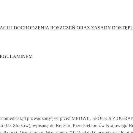
CJI I DOCHODZENIA ROSZCZEŃ ORAZ ZASADY DOSTĘP
 REGULAMINEM
 www.citomedical.pl prowadzony jest przez MEDWIL SPÓŁKA Z
1, 36-073 Strażów); wpisaną do Rejestru Przedsiębiorców Krajoweg
 dla m.st. Warszawy w Warszawie, XII Wydział Gospodarczy Krajo