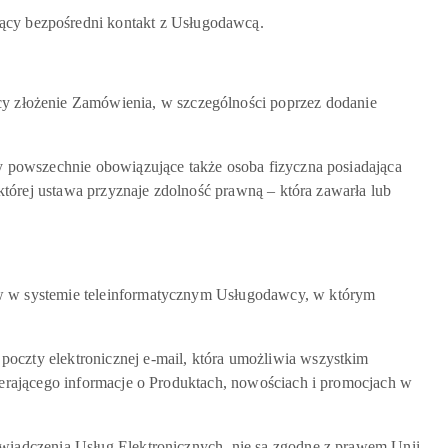
y bezpośredni kontakt z Usługodawcą.
złożenie Zamówienia, w szczególności poprzez dodanie
 powszechnie obowiązujące także osoba fizyczna posiadająca
tórej ustawa przyznaje zdolność prawną – która zawarła lub
w w systemie teleinformatycznym Usługodawcy, w którym
czty elektronicznej e-mail, która umożliwia wszystkim
erającego informacje o Produktach, nowościach i promocjach w
iadczenia Usług Elektronicznych, nie są zgodne z prawem Unii