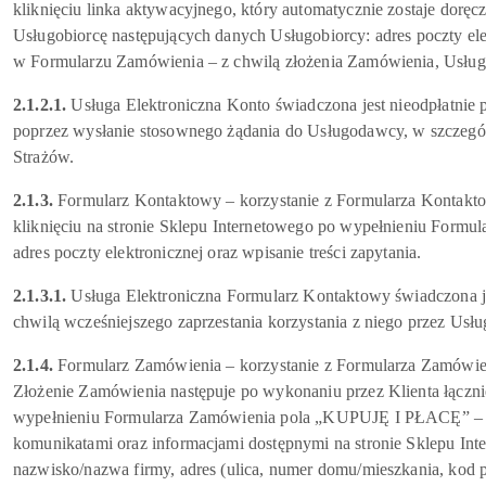
kliknięciu linka aktywacyjnego, który automatycznie zostaje doręc
Usługobiorcę następujących danych Usługobiorcy: adres poczty e
w Formularzu Zamówienia – z chwilą złożenia Zamówienia, Usługo
2.1.2.1.
Usługa Elektroniczna Konto świadczona jest nieodpłatnie p
poprzez wysłanie stosownego żądania do Usługodawcy, w szczególno
Strażów.
2.1.3.
Formularz Kontaktowy – korzystanie z Formularza Kontaktow
kliknięciu na stronie Sklepu Internetowego po wypełnieniu Form
adres poczty elektronicznej oraz wpisanie treści zapytania.
2.1.3.1.
Usługa Elektroniczna Formularz Kontaktowy świadczona jes
chwilą wcześniejszego zaprzestania korzystania z niego przez Usłu
2.1.4.
Formularz Zamówienia – korzystanie z Formularza Zamówien
Złożenie Zamówienia następuje po wykonaniu przez Klienta łączni
wypełnieniu Formularza Zamówienia pola „KUPUJĘ I PŁACĘ” – do
komunikatami oraz informacjami dostępnymi na stronie Sklepu Int
nazwisko/nazwa firmy, adres (ulica, numer domu/mieszkania, kod 