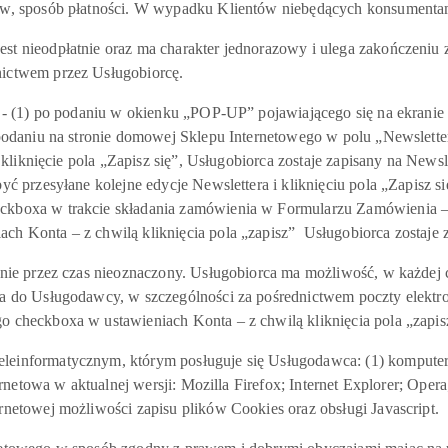
u/ów, sposób płatności. W wypadku Klientów niebędących konsumenta
t nieodpłatnie oraz ma charakter jednorazowy i ulega zakończeniu 
dnictwem przez Usługobiorcę.
 - (1) po podaniu w okienku „POP-UP” pojawiającego się na ekranie K
 podaniu na stronie domowej Sklepu Internetowego w polu „Newsletter
ą kliknięcie pola „Zapisz się”, Usługobiorca zostaje zapisany na News
ć przesyłane kolejne edycje Newslettera i kliknięciu pola „Zapisz się
eckboxa w trakcie składania zamówienia w Formularzu Zamówienia – 
ch Konta – z chwilą kliknięcia pola „zapisz” Usługobiorca zostaje z
nie przez czas nieoznaczony. Usługobiorca ma możliwość, w każdej c
a do Usługodawcy, w szczególności za pośrednictwem poczty elektron
o checkboxa w ustawieniach Konta – z chwilą kliknięcia pola „zapis
einformatycznym, którym posługuje się Usługodawca: (1) komputer, 
nternetowa w aktualnej wersji: Mozilla Firefox; Internet Explorer; Op
rnetowej możliwości zapisu plików Cookies oraz obsługi Javascript.