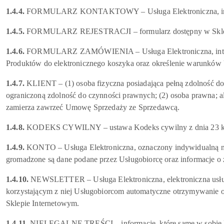
1.4.4.
FORMULARZ KONTAKTOWY – Usługa Elektroniczna, interakt
1.4.5.
FORMULARZ REJESTRACJI – formularz dostępny w Sklepie
1.4.6.
FORMULARZ ZAMÓWIENIA – Usługa Elektroniczna, interakty
Produktów do elektronicznego koszyka oraz określenie warunków
1.4.7.
KLIENT – (1) osoba fizyczna posiadająca pełną zdolność do
ograniczoną zdolność do czynności prawnych; (2) osoba prawna; al
zamierza zawrzeć Umowę Sprzedaży ze Sprzedawcą.
1.4.8.
KODEKS CYWILNY – ustawa Kodeks cywilny z dnia 23 kwiet
1.4.9.
KONTO – Usługa Elektroniczna, oznaczony indywidualną na
gromadzone są dane podane przez Usługobiorcę oraz informacje o
1.4.10.
NEWSLETTER – Usługa Elektroniczna, elektroniczna usługa
korzystającym z niej Usługobiorcom automatyczne otrzymywanie od
Sklepie Internetowym.
1.4.11.
NIELEGALNE TREŚCI – informacje, które same w sobie lub 