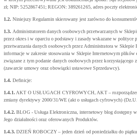
zł; NIP: 5252867451; REGON: 389261265, adres poczty elektronic
1.2.
Niniejszy Regulamin skierowany jest zarówno do konsumentów,
1.3.
Administratorem danych osobowych przetwarzanych w Sklepie 
przez okres i w oparciu o podstawy i zasady wskazane w polityce 
przetwarzania danych osobowych przez Administratora w Sklepie I
informacje w zakresie stosowania w Sklepie Internetowym plików 
związane z tym podanie danych osobowych przez korzystającego z
(zawarcie umowy oraz obowiązki ustawowe Sprzedawcy).
1.4.
Definicje:
1.4.1.
AKT O USŁUGACH CYFROWYCH, AKT – rozporządzenie Parlam
zmiany dyrektywy 2000/31/WE (akt o usługach cyfrowych) (Dz.U. 
1.4.2.
BLOG - Usługa Elektroniczna, internetowy blog dostępny w
Jego działalności oraz oferowanych Produktów.
1.4.3.
DZIEŃ ROBOCZY – jeden dzień od poniedziałku do piątku 