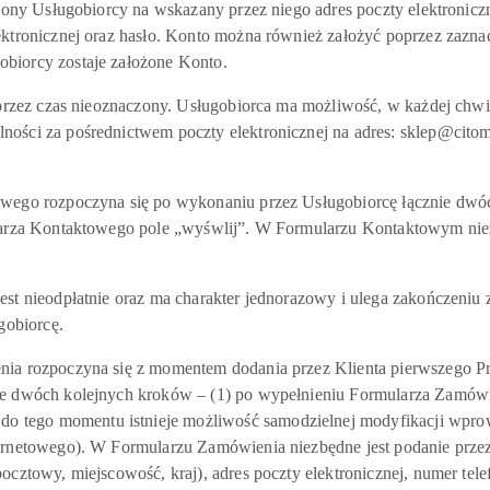
zony Usługobiorcy na wskazany przez niego adres poczty elektroniczn
lektronicznej oraz hasło. Konto można również założyć poprzez zaz
biorcy zostaje założone Konto.
rzez czas nieoznaczony. Usługobiorca ma możliwość, w każdej chwili
ści za pośrednictwem poczty elektronicznej na adres: sklep@citomed
ego rozpoczyna się po wykonaniu przez Usługobiorcę łącznie dwóch 
ularza Kontaktowego pole „wyśwlij”. W Formularzu Kontaktowym niez
t nieodpłatnie oraz ma charakter jednorazowy i ulega zakończeniu 
gobiorcę.
ia rozpoczyna się z momentem dodania przez Klienta pierwszego Pr
e dwóch kolejnych kroków – (1) po wypełnieniu Formularza Zamówieni
 tego momentu istnieje możliwość samodzielnej modyfikacji wprow
ernetowego). W Formularzu Zamówienia niezbędne jest podanie przez 
pocztowy, miejscowość, kraj), adres poczty elektronicznej, numer 