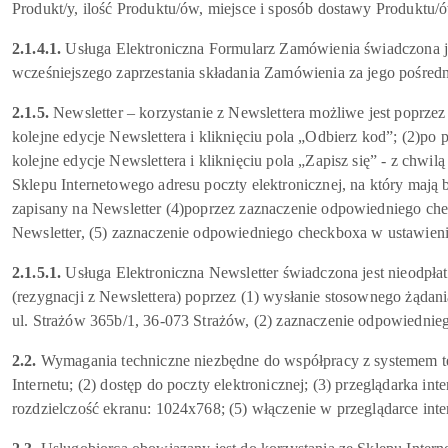
Produkt/y, ilość Produktu/ów, miejsce i sposób dostawy Produkt
2.1.4.1.
Usługa Elektroniczna Formularz Zamówienia świadczona jes
wcześniejszego zaprzestania składania Zamówienia za jego pośre
2.1.5.
Newsletter – korzystanie z Newslettera możliwe jest poprzez
kolejne edycje Newslettera i kliknięciu pola „Odbierz kod”; (2)po
kolejne edycje Newslettera i kliknięciu pola „Zapisz się” - z chwil
Sklepu Internetowego adresu poczty elektronicznej, na który mają by
zapisany na Newsletter (4)poprzez zaznaczenie odpowiedniego ch
Newsletter, (5) zaznaczenie odpowiedniego checkboxa w ustawienia
2.1.5.1.
Usługa Elektroniczna Newsletter świadczona jest nieodpłat
(rezygnacji z Newslettera) poprzez (1) wysłanie stosownego żądani
ul. Strażów 365b/1, 36-073 Strażów, (2) zaznaczenie odpowiednieg
2.2.
Wymagania techniczne niezbędne do współpracy z systemem tel
Internetu; (2) dostęp do poczty elektronicznej; (3) przeglądarka i
rozdzielczość ekranu: 1024x768; (5) włączenie w przeglądarce inte