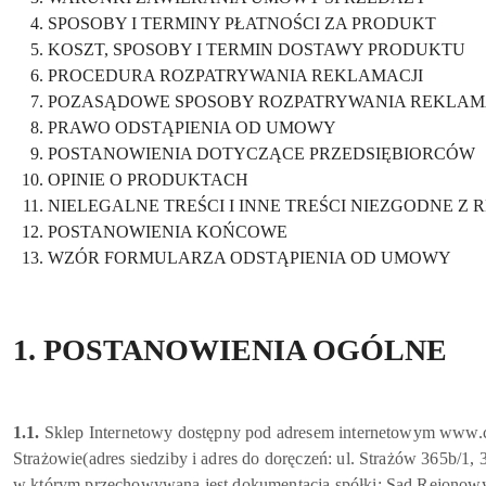
SPOSOBY I TERMINY PŁATNOŚCI ZA PRODUKT
KOSZT, SPOSOBY I TERMIN DOSTAWY PRODUKTU
PROCEDURA ROZPATRYWANIA REKLAMACJI
POZASĄDOWE SPOSOBY ROZPATRYWANIA REKLAMA
PRAWO ODSTĄPIENIA OD UMOWY
POSTANOWIENIA DOTYCZĄCE PRZEDSIĘBIORCÓW
OPINIE O PRODUKTACH
NIELEGALNE TREŚCI I INNE TREŚCI NIEZGODNE Z
POSTANOWIENIA KOŃCOWE
WZÓR FORMULARZA ODSTĄPIENIA OD UMOWY
1. POSTANOWIENIA OGÓLNE
1.1.
Sklep Internetowy dostępny pod adresem internetowym
Strażowie(adres siedziby i adres do doręczeń: ul. Strażów 365b/
w którym przechowywana jest dokumentacja spółki: Sąd Rejonowy