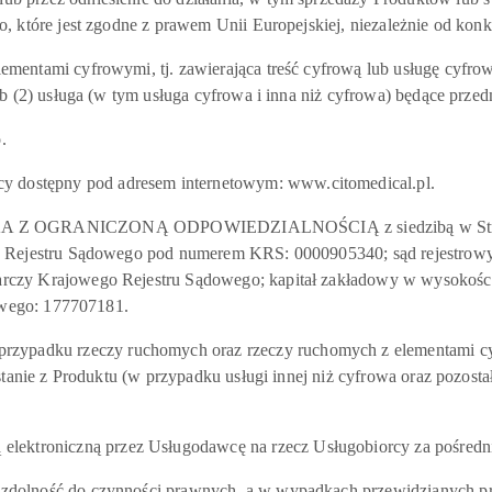
 które jest zgodne z prawem Unii Europejskiej, niezależnie od konk
tami cyfrowymi, tj. zawierająca treść cyfrową lub usługę cyfrową l
lub (2) usługa (w tym usługa cyfrowa i inna niż cyfrowa) będące 
.
ostępny pod adresem internetowym: www.citomedical.pl.
ICZONĄ ODPOWIEDZIALNOŚCIĄ z siedzibą w Strażowie(adres
o Rejestru Sądowego pod numerem KRS: 0000905340; sąd rejestrowy
rczy Krajowego Rejestru Sądowego; kapitał zakładowy w wysokośc
towego: 177707181.
ku rzeczy ruchomych oraz rzeczy ruchomych z elementami cyfro
stanie z Produktu (w przypadku usługi innej niż cyfrowa oraz pozos
oniczną przez Usługodawcę na rzecz Usługobiorcy za pośrednic
olność do czynności prawnych, a w wypadkach przewidzianych prze