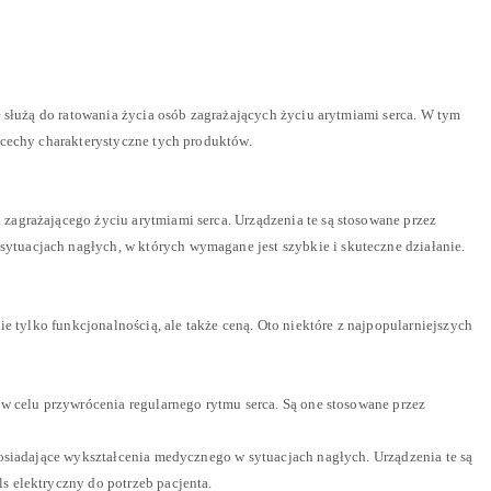
e służą do ratowania życia osób zagrażających życiu arytmiami serca. W tym
 cechy charakterystyczne tych produktów.
agrażającego życiu arytmiami serca. Urządzenia te są stosowane przez
tuacjach nagłych, w których wymagane jest szybkie i skuteczne działanie.
e tylko funkcjonalnością, ale także ceną. Oto niektóre z najpopularniejszych
w celu przywrócenia regularnego rytmu serca. Są one stosowane przez
posiadające wykształcenia medycznego w sytuacjach nagłych. Urządzenia te są
 elektryczny do potrzeb pacjenta.