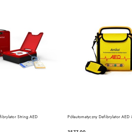
DO KOSZYKA
DO KOSZYKA
ibrylator String AED
Półautomatyczny Defibrylator AED 
3577.00