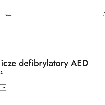
icze defibrylatory AED
:
2