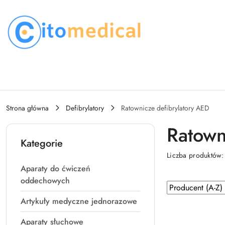
Przejdź do treści głównej
Przejdź do wyszukiwarki
Przejdź do moje konto
Przejdź do menu głównego
Przejdź do stopki
Strona główna
Defibrylatory
Ratownicze defibrylatory AED
Ratown
Kategorie
Liczba produktów
Aparaty do ćwiczeń
oddechowych
Zastosowano
Sortuj
według
sortowanie:
Artykuły medyczne jednorazowe
Producent
Aparaty słuchowe
(A-