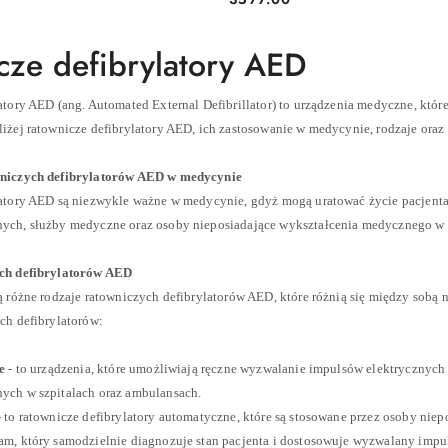
Cena:
cze defibrylatory AED
tory AED (ang. Automated External Defibrillator) to urządzenia medyczne, któr
iżej ratownicze defibrylatory AED, ich zastosowanie w medycynie, rodzaje oraz
niczych defibrylatorów AED w medycynie
atory AED są niezwykle ważne w medycynie, gdyż mogą uratować życie pacjenta z
ch, służby medyczne oraz osoby nieposiadające wykształcenia medycznego w sy
ch defibrylatorów AED
 różne rodzaje ratowniczych defibrylatorów AED, które różnią się między sobą ni
ch defibrylatorów:
e
- to urządzenia, które umożliwiają ręczne wyzwalanie impulsów elektrycznych 
ch w szpitalach oraz ambulansach.
 to ratownicze defibrylatory automatyczne, które są stosowane przez osoby nie
m, który samodzielnie diagnozuje stan pacjenta i dostosowuje wyzwalany impuls