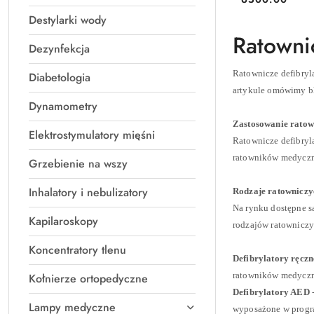
Cena:
Destylarki wody
Ratowni
Dezynfekcja
Ratownicze defibryla
Diabetologia
artykule omówimy bl
Dynamometry
Zastosowanie ratow
Elektrostymulatory mięśni
Ratownicze defibryl
ratowników medyczny
Grzebienie na wszy
Inhalatory i nebulizatory
Rodzaje ratowniczy
Na rynku dostępne są
Kapilaroskopy
rodzajów ratowniczy
Koncentratory tlenu
Defibrylatory ręczn
ratowników medyczny
Kołnierze ortopedyczne
Defibrylatory AED
-
Lampy medyczne
wyposażone w progra