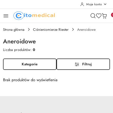
Moje konto
Przejdź do treści głównej
Przejdź do wyszukiwarki
Przejdź do moje konto
Przejdź do menu głównego
Przejdź do stopki
Strona główna
Ciśnieniomierze Riester
Aneroidowe
Aneroidowe
Liczba produktów:
0
Kategorie
Filtruj
Brak produktów do wyświetlenia