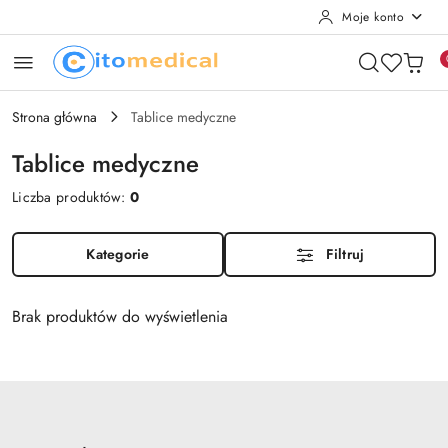
Moje konto
Przejdź do treści głównej
Przejdź do wyszukiwarki
Przejdź do moje konto
Przejdź do menu głównego
Przejdź do stopki
Strona główna
Tablice medyczne
Tablice medyczne
Liczba produktów:
0
Kategorie
Filtruj
Brak produktów do wyświetlenia