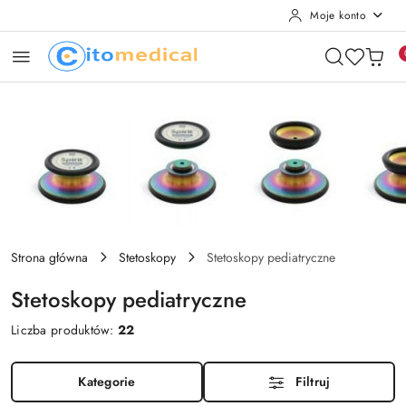
Moje konto
Przejdź do treści głównej
Przejdź do wyszukiwarki
Przejdź do moje konto
Przejdź do menu głównego
Przejdź do stopki
Strona główna
Stetoskopy
Stetoskopy pediatryczne
Stetoskopy pediatryczne
Liczba produktów:
22
Kategorie
Filtruj