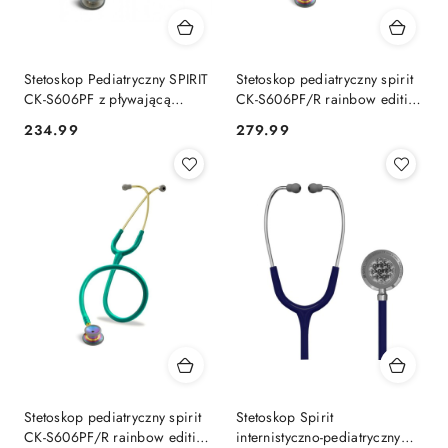
Stetoskop Pediatryczny SPIRIT
Stetoskop pediatryczny spirit
CK-S606PF z pływającą
CK-S606PF/R rainbow edition
membraną
fuksja perła
234.99
279.99
Cena:
Cena:
Stetoskop pediatryczny spirit
Stetoskop Spirit
CK-S606PF/R rainbow edition
internistyczno-pediatryczny