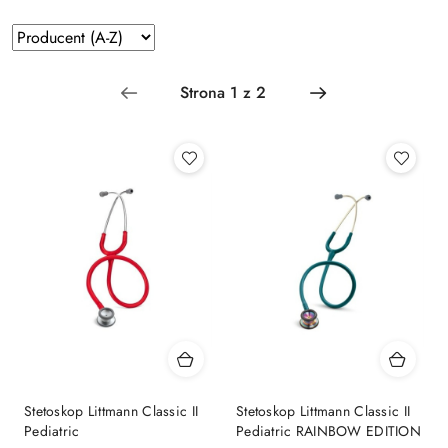
Zastosowano
Sortuj
według
sortowanie:
Producent
(A-
Z).
Stetoskop Littmann Classic II
Stetoskop Littmann Classic II
Pediatric
Pediatric RAINBOW EDITION