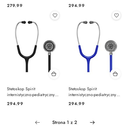
zielony perłowy
CK-S631FR ciemnoniebieski
279.99
294.99
Cena:
Cena:
Stetoskop Spirit
Stetoskop Spirit
internistyczno-pediatryczny
internistyczno-pediatryczny
CK-S631FR czarny
CK-S631FR morski
294.99
294.99
Cena:
Cena: