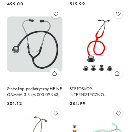
499.00
519.99
Cena:
Cena:
Stetoskop pediatryczny HEINE
STETOSKOP
GAMMA 3.3 (M-000.09.943)
INTERNISTYCZNO-
PEDIATRYCZNY SPIRIT CK-
301.12
284.99
Cena:
Cena:
SS601CPF BLACK EDITION