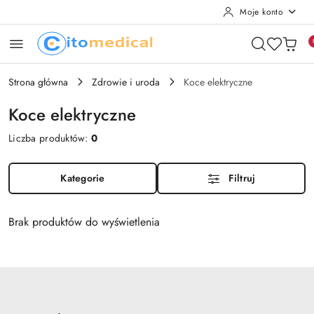
Moje konto
Przejdź do treści głównej
Przejdź do wyszukiwarki
Przejdź do moje konto
Przejdź do menu głównego
Przejdź do stopki
Strona główna
Zdrowie i uroda
Koce elektryczne
Koce elektryczne
Liczba produktów:
0
Kategorie
Filtruj
Brak produktów do wyświetlenia