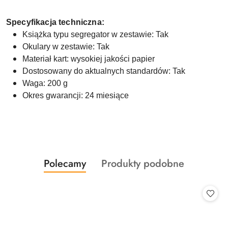
Specyfikacja techniczna:
Książka typu segregator w zestawie: Tak
Okulary w zestawie: Tak
Materiał kart: wysokiej jakości papier
Dostosowany do aktualnych standardów: Tak
Waga: 200 g
Okres gwarancji: 24 miesiące
Produkty
Produkty
Polecamy
Produkty podobne
Pomiń karuzelę produktów
o
o
statusie:
statusie: