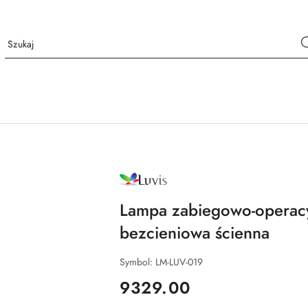
NAZWA
PRODUCENTA:
LUVIS
Lampa zabiegowo-opera
bezcieniowa ścienna
Symbol:
LM-LUV-019
cena:
9329.00