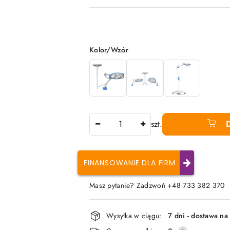
Wariant
Kolor/Wzór
Ilość
szt.
FINANSOWANIE DLA FIRM
Masz pytanie? Zadzwoń +48 733 382 370
Dostępność
Wysyłka w ciągu:
7 dni - dostawa na
i