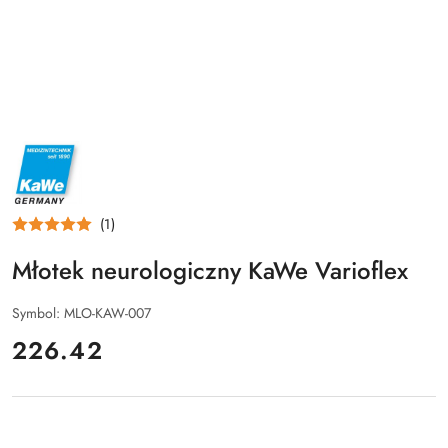
NAZWA
PRODUCENTA:
KAWE
(1)
Młotek neurologiczny KaWe Varioflex
Symbol:
MLO-KAW-007
cena:
226.42