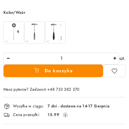
Wariant
Kolor/Wzór
Ilość
szt.
Do koszyka
Masz pytanie? Zadzwoń +48 733 382 370
Dostępność
Wysyłka w ciągu:
7 dni - dostawa na 14-17 Sierpnia
i
Cena przesyłki:
15.99
dostawa