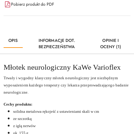
Pobierz produkt do PDF
OPIS
INFORMACJE DOT.
OPINIE I
BEZPIECZEŃSTWA
OCENY (1)
Młotek neurologiczny KaWe Varioflex
Trwały i wygodny klasyczny młotek neurologiczny jest niezbędnym
wyposażeniem każdego terapeuty czy lekarza przeprowadzającego badanie
neurologiczne.
Cechy produktu:
solidna metalowa rękojeść z ustawieniami skali w cm
ze szczotką
z igłą nerwów
ok. 155 g