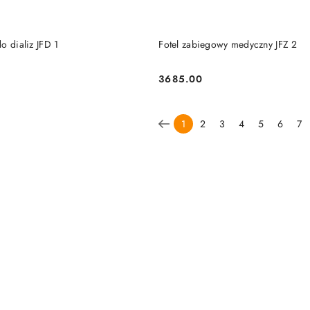
DO KOSZYKA
DO KOSZYKA
o dializ JFD 1
Fotel zabiegowy medyczny JFZ 2
3685.00
Cena:
1
2
3
4
5
6
7