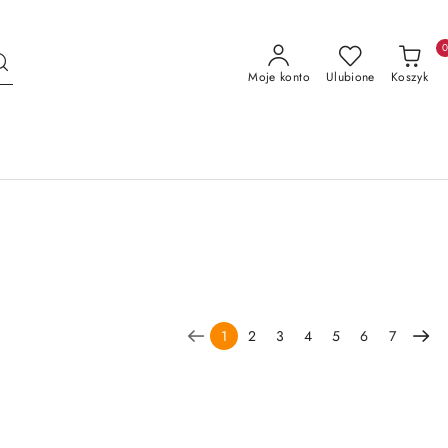
Moje konto
Ulubione
Koszyk
1
2
3
4
5
6
7