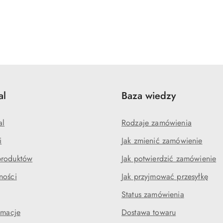
al
Baza wiedzy
al
Rodzaje zamówienia
i
Jak zmienić zamówienie
produktów
Jak potwierdzić zamówienie
ności
Jak przyjmować przesyłkę
Status zamówienia
amacje
Dostawa towaru