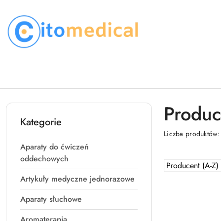
Przejdź do treści głównej
Przejdź do wyszukiwarki
Przejdź do moje konto
Przejdź do menu głównego
Przejdź do stopki
Produc
Kategorie
Liczba produktów
Aparaty do ćwiczeń
oddechowych
Zastosowano
Sortuj
według
sortowanie:
Artykuły medyczne jednorazowe
Producent
Aparaty słuchowe
(A-
Z).
Aromaterapia