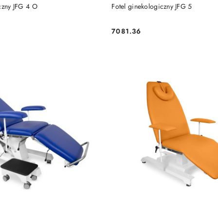
DO KOSZYKA
DO KOSZYKA
czny JFG 4 O
Fotel ginekologiczny JFG 5
7081.36
Cena: