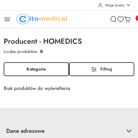
Moje konto
Przejdź do treści głównej
Przejdź do wyszukiwarki
Przejdź do moje konto
Przejdź do menu głównego
Przejdź do stopki
Producent - HOMEDICS
Liczba produktów:
0
Kategorie
Filtruj
Brak produktów do wyświetlenia
Dane adresowe