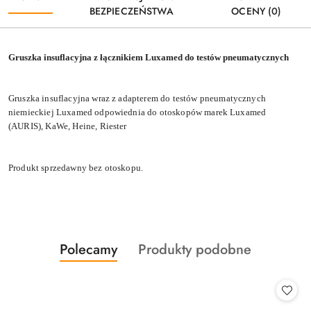
BEZPIECZEŃSTWA
OCENY (0)
Gruszka insuflacyjna z łącznikiem Luxamed do testów pneumatycznych
Gruszka insuflacyjna
wraz z adapterem
do testów pneumatycznych
niemieckiej Luxamed odpowiednia do otoskopów marek Luxamed
(AURIS), KaWe, Heine, Riester
Produkt sprzedawny bez otoskopu.
Produkty
Produkty
Polecamy
Produkty podobne
Pomiń karuzelę produktów
o
o
statusie:
statusie: