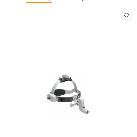
Pomiń karuzelę produktów
o
o
statusie:
statusie: