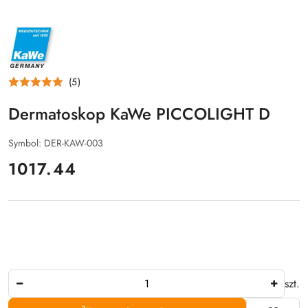
NAZWA
PRODUCENTA:
KAWE
(5)
Dermatoskop KaWe PICCOLIGHT D
Symbol:
DER-KAW-003
cena:
1017.44
Ilość
szt.