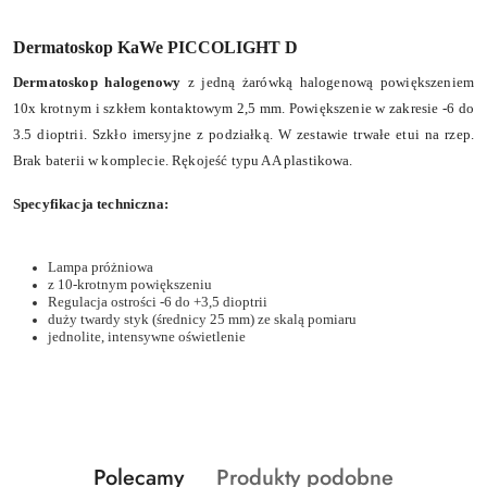
Dermatoskop KaWe PICCOLIGHT D
Dermatoskop halogenowy
z jedną żarówką halogenową powiększeniem
10x krotnym i szkłem kontaktowym 2,5 mm. Powiększenie w zakresie -6 do
3.5 dioptrii. Szkło imersyjne z podziałką. W zestawie trwałe etui na rzep.
Brak baterii w komplecie. Rękojeść typu AA plastikowa.
Specyfikacja techniczna:
Lampa próżniowa
z 10-krotnym powiększeniu
Regulacja ostrości -6 do +3,5 dioptrii
duży twardy styk (średnicy 25 mm) ze skalą pomiaru
jednolite, intensywne oświetlenie
Produkty
Produkty
Polecamy
Produkty podobne