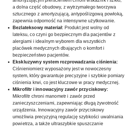
amortyzującym pierścieniem chroni wskaźnik i szkło,
a dolna część obudowy, z wytrzymałego tworzywa
sztucznego z amortyzującą, antypoślizgową powłoką,
zapewnia odporność na intensywne użytkowanie.
Bezlateksowy materiał:
Produkt jest wolny od
lateksu, co czyni go bezpiecznym dla pacjentów z
alergiami i idealnym wyborem dla wszystkich
placówek medycznych dbających o komfort i
bezpieczeństwo pacjentów.
Ekskluzywny system rozprowadzania ciśnienia:
Ciśnieniomierz wyposażony jest w nowoczesny
system, który gwarantuje precyzyjne i szybkie pomiary
ciśnienia krwi, co jest kluczowe w pracy medycznej.
Mikrofiltr i innowacyjny zawór przyciskowy:
Mikrofiltr chroni manometr i zawór przed
zanieczyszczeniami, zapewniając długą żywotność
urządzenia. Innowacyjny zawór przyciskowy
umożliwia precyzyjną regulację szybkości uwalniania
powietrza, a także ultraszybkie spuszczanie