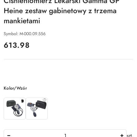
Ciśnieniomierz Lekarski Gamma GP
Heine zestaw gabinetowy z trzema
mankietami
Symbol:
M-000.09.556
cena:
613.98
Wariant
Kolor/Wzór
Ilość
szt.