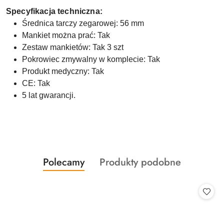
Specyfikacja techniczna:
Średnica tarczy zegarowej: 56 mm
Mankiet można prać: Tak
Zestaw mankietów: Tak 3 szt
Pokrowiec zmywalny w komplecie: Tak
Produkt medyczny: Tak
CE: Tak
5 lat gwarancji.
Produkty
Produkty
Polecamy
Produkty podobne
Pomiń karuzelę produktów
o
o
statusie:
statusie: