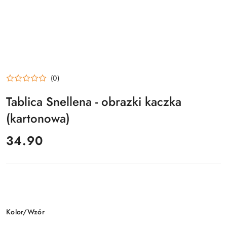
(0)
Tablica Snellena - obrazki kaczka
(kartonowa)
cena:
34.90
Wariant
Kolor/Wzór