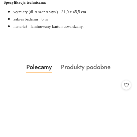
Specyfikacja techniczna:
wymiary (dł. x szer. x wys.) 31,0 x 45,5 cm
zakres badania 6 m
materiał laminowany karton utwardzany.
Produkty
Produkty
Polecamy
Produkty podobne
Pomiń karuzelę produktów
o
o
statusie:
statusie: