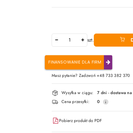
Ilość
szt.
FINANSOWANIE DLA FIRM
Masz pytanie? Zadzwoń +48 733 382 370
Dostępność
Wysyłka w ciągu:
7 dni - dostawa na
i
Cena przesyłki:
0
dostawa
Pobierz produkt do PDF