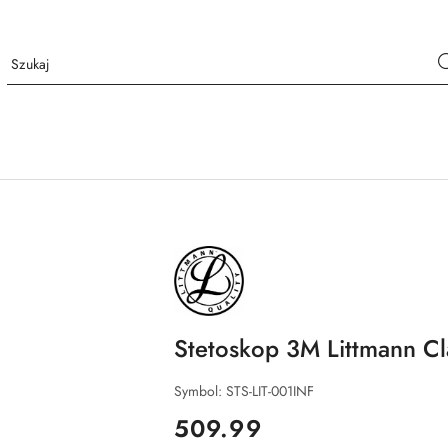
NAZWA
PRODUCENTA:
LITTMANN
Stetoskop 3M Littmann Clas
Symbol:
STS-LIT-001INF
cena:
509.99