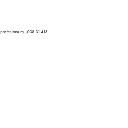
DO KOSZYKA
rofesjonalny J-008.31.413