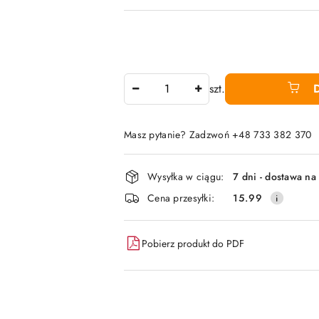
Ilość
szt.
Masz pytanie? Zadzwoń +48 733 382 370
Dostępność
Wysyłka w ciągu:
7 dni - dostawa na
i
Cena przesyłki:
15.99
dostawa
Pobierz produkt do PDF