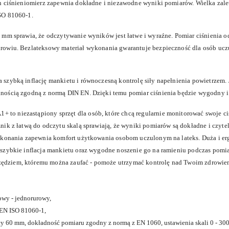
n ciśnieniomierz zapewnia dokładne i niezawodne wyniki pomiarów. Wielka zalet
SO 81060-1.
 mm sprawia, że odczytywanie wyników jest łatwe i wyraźne. Pomiar ciśnienia o
owiu. Bezlateksowy materiał wykonania gwarantuje bezpieczność dla osób uczu
szybką inflację mankietu i równoczesną kontrolę siły napełnienia powietrzem
nością zgodną z normą DIN EN. Dzięki temu pomiar ciśnienia będzie wygodny 
o niezastąpiony sprzęt dla osób, które chcą regularnie monitorować swoje ci
ik z łatwą do odczytu skalą sprawiają, że wyniki pomiarów są dokładne i czyte
wykonania zapewnia komfort użytkowania osobom uczulonym na lateks. Duża i e
szybkie inflacja mankietu oraz wygodne noszenie go na ramieniu podczas pomi
dziem, któremu można zaufać - pomoże utrzymać kontrolę nad Twoim zdrowie
owy - jednorurowy,
 EN ISO 81060-1,
cy 60 mm, dokładność pomiaru zgodny z normą z EN 1060, ustawienia skali 0 - 3