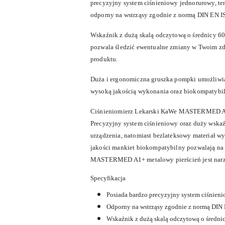
precyzyjny system ciśnieniowy jednorurowy, te
odporny na wstrząsy zgodnie z normą DIN EN I
Wskaźnik z dużą skalą odczytową o średnicy 60
pozwala śledzić ewentualne zmiany w Twoim zdr
produktu.
Duża i ergonomiczna gruszka pompki umożliwia 
wysoką jakością wykonania oraz biokompatybil
Ciśnieniomierz Lekarski KaWe MASTERMED A1+ t
Precyzyjny system ciśnieniowy oraz duży wskaźn
urządzenia, natomiast bezlateksowy materiał 
jakości mankiet biokompatybilny pozwalają na 
MASTERMED A1+ metalowy pierścień jest narzę
Specyfikacja
Posiada bardzo precyzyjny system ciśnieni
Odporny na wstrząsy zgodnie z normą DIN
Wskaźnik z dużą skalą odczytową o średni